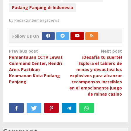
Padang Panjang di Indonesia
by
Redaktur Semangatnews
Follow Us On
Post
Previous post
Next post
Pemantauan CCTV Lewat
¡Desafía tu suerte!
navigation
Command Center, Hendri
Explora el tablero de
Arnis Pastikan
minas y desactiva los
Keamanan Kota Padang
explosivos para alcanzar
Panjang
recompensas increíbles
en el emocionante juego
de minas casino