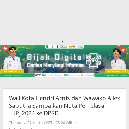
Wali Kota Hendri Arnis dan Wawako Allex
Saputra Sampaikan Nota Penjelasan
LKPj 2024 ke DPRD
Thursday, 27 March 2025 | 23:06 WIB
by
-
Redaktur