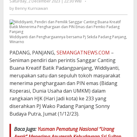
Saturday, 2 December 2023 | 22:30 WIB
by
-
Benny
by
Benny Kurniawan
Kurniawan
Widdiyanti dan Penghargaannya bersama Pj Sekda Padang Panjang,
Winarno
PADANG, PANJANG,
SEMANGATNEWS.COM
–
Seniman pendiri dan perintis Sanggar Canting
Buana Kreatif Batik Padangpanjang, Widdiyanti,
merupakan satu dan sepuluh tokoh masyarakat
menerima penghargaan dan PIN emas (Bidang
Koperasi, Dunia Usaha dan UMKM) dalam
rangkaian HJK (Hari Jadi kota) ke 233 yang
diserahkan PJ Wako Padang Panjang Sonny
Budaya Putra, Jumat (1/12/23).
Baca Juga:
Yusman Pematung Nasional “Urang
Awak” Menerima Anugerah Kebudayaan Sri Sultan