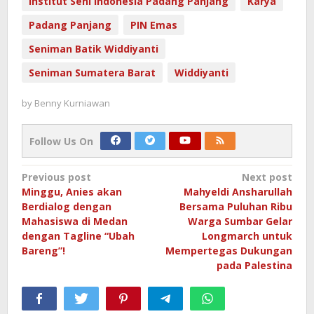
Institut Seni Indonesia Padang Panjang
Karya
Padang Panjang
PIN Emas
Seniman Batik Widdiyanti
Seniman Sumatera Barat
Widdiyanti
by
Benny Kurniawan
Follow Us On
Post
Previous post
Next post
Minggu, Anies akan
Mahyeldi Ansharullah
navigation
Berdialog dengan
Bersama Puluhan Ribu
Mahasiswa di Medan
Warga Sumbar Gelar
dengan Tagline “Ubah
Longmarch untuk
Bareng”!
Mempertegas Dukungan
pada Palestina