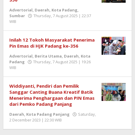
Advertorial
,
Daerah
,
Kota Padang
,
Sumbar
Thursday, 7 August 2025 | 22:37
WIB
by
Redaktur
Semangatnews
Inilah 12 Tokoh Masyarakat Penerima
Pin Emas di HJK Padang ke-356
Advertorial
,
Berita Utama
,
Daerah
,
Kota
Padang
Thursday, 7 August 2025 | 19:26
WIB
by
Zulnadi
Widdiyanti, Pendiri dan Pemilik
Sanggar Canting Buana Kreatif Batik
Menerima Penghargaan dan PIN Emas
dari Pemko Padang Panjang
Daerah
,
Kota Padang Panjang
Saturday,
2 December 2023 | 22:30 WIB
by
Benny
Kurniawan