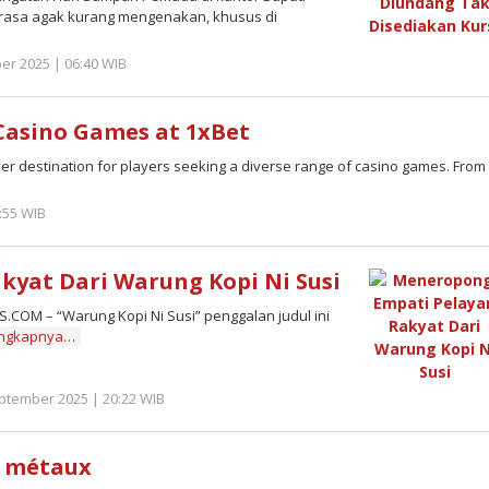
terasa agak kurang mengenakan, khusus di
r 2025 | 06:40 WIB
by
Redaktur
Semangatnews
Casino Games at 1xBet
ier destination for players seeking a diverse range of casino games. From
:55 WIB
by
Imam
Sholihat
Zahri
yat Dari Warung Kopi Ni Susi
OM – “Warung Kopi Ni Susi” penggalan judul ini
engkapnya…
ptember 2025 | 20:22 WIB
by
Redaktur
Semangatnews
s métaux