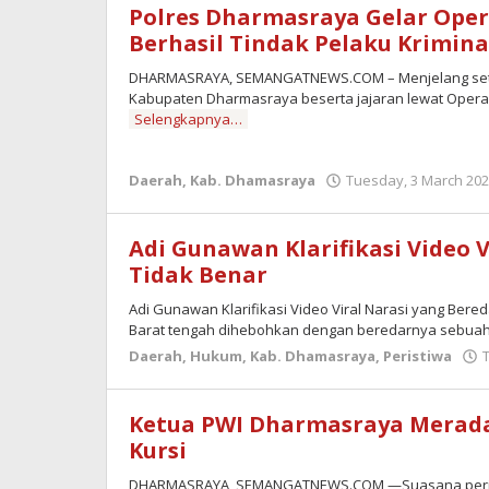
Polres Dharmasraya Gelar Oper
Berhasil Tindak Pelaku Krimina
DHARMASRAYA, SEMANGATNEWS.COM – Menjelang sete
Kabupaten Dharmasraya beserta jajaran lewat Operas
Selengkapnya…
Daerah
,
Kab. Dhamasraya
Tuesday, 3 March 202
Adi Gunawan Klarifikasi Video 
Tidak Benar
Adi Gunawan Klarifikasi Video Viral Narasi yang B
Barat tengah dihebohkan dengan beredarnya sebua
Daerah
,
Hukum
,
Kab. Dhamasraya
,
Peristiwa
Ketua PWI Dharmasraya Merada
Kursi
DHARMASRAYA, SEMANGATNEWS.COM —Suasana pering