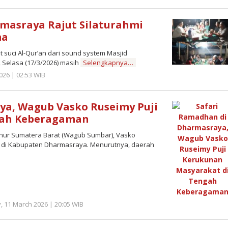
Redaktur
Semangatnews
masraya Rajut Silaturahmi
ma
ci Al-Qur’an dari sound system Masjid
 Selasa (17/3/2026) masih
Selengkapnya…
026 | 02:53 WIB
by
Redaktur
Semangatnews
ya, Wagub Vasko Ruseimy Puji
gah Keberagaman
r Sumatera Barat (Wagub Sumbar), Vasko
 di Kabupaten Dharmasraya. Menurutnya, daerah
 11 March 2026 | 20:05 WIB
by
Redaktur
Semangatnews