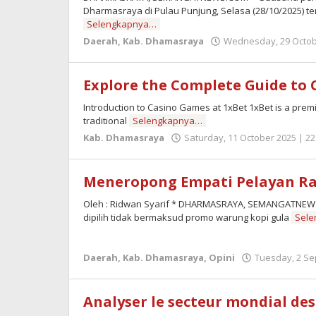
Dharmasraya di Pulau Punjung, Selasa (28/10/2025) 
Selengkapnya…
Daerah
,
Kab. Dhamasraya
Wednesday, 29 Octobe
Explore the Complete Guide to 
Introduction to Casino Games at 1xBet 1xBet is a prem
traditional
Selengkapnya…
Kab. Dhamasraya
Saturday, 11 October 2025 | 22
Meneropong Empati Pelayan Rak
Oleh : Ridwan Syarif * DHARMASRAYA, SEMANGATNEWS.C
dipilih tidak bermaksud promo warung kopi gula
Sel
Daerah
,
Kab. Dhamasraya
,
Opini
Tuesday, 2 Se
Analyser le secteur mondial de