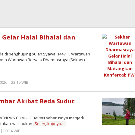
elar Halal Bihalal dan
di penghujung bulan Syawal 1447 H, Wartawan
sama Wartawan Bersatu Dharmasraya (Sekber)
2026 | 23:19 WIB
by
Redaktur
Semangatnews
mbar Akibat Beda Sudut
NGATNEWS.COM – LEBARAN seharusnya menjadi
tukan hati, bukan
Selengkapnya…
 | 09:34 WIB
by