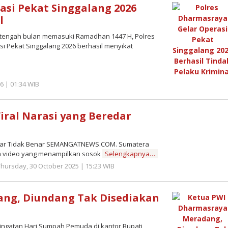
asi Pekat Singgalang 2026
l
ngah bulan memasuki Ramadhan 1447 H, Polres
i Pekat Singgalang 2026 berhasil menyikat
6 | 01:34 WIB
by
Redaktur
Semangatnews
Viral Narasi yang Beredar
eredar Tidak Benar SEMANGATNEWS.COM. Sumatera
h video yang menampilkan sosok
Selengkapnya…
Thursday, 30 October 2025 | 15:23 WIB
by
Zulnadi
ng, Diundang Tak Disediakan
atan Hari Sumpah Pemuda di kantor Bupati