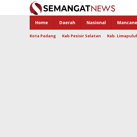
Skip
to
content
Home
Daerah
Nasional
Mancane
Kota Padang
Kab Pesisir Selatan
Kab. Limapulu