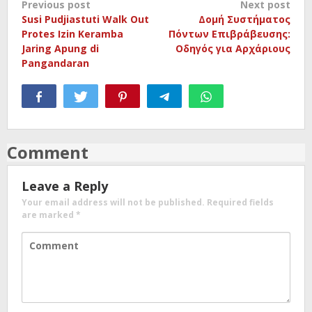
Post
Previous post
Next post
Susi Pudjiastuti Walk Out
Δομή Συστήματος
navigation
Protes Izin Keramba
Πόντων Επιβράβευσης:
Jaring Apung di
Οδηγός για Αρχάριους
Pangandaran
Comment
Leave a Reply
Your email address will not be published.
Required fields
are marked
*