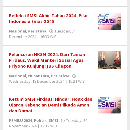
Zulnadi
Refleksi SMSI Akhir Tahun 2024: Pilar
Indonesia Emas 2045
Nasional
,
Peristiwa
Tuesday, 31
December 2024 | 16:33 WIB
by
Zulnadi
Peluncuran HKSN 2024: Dari Taman
Firdaus, Wakil Menteri Sosial Agus
Priyono Kunjungi JBS Cilegon
Nasional
,
Nusantara
,
Peristiwa
Wednesday, 18 December 2024 | 10:21 WIB
by
Zulnadi
Ketum SMSI Firdaus: Hindari Hoax dan
Ujaran Kebencian Demi Pilkada Aman
dan Damai
PEMILU 2024
,
Politik
,
SMSI
Tuesday, 26
November 2024 | 19:17 WIB
by