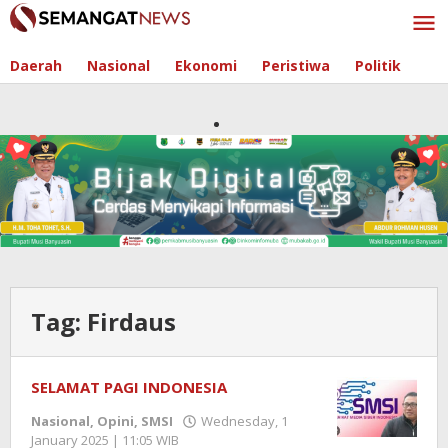
Skip
to
content
Daerah
Nasional
Ekonomi
Peristiwa
Politik
Tag:
Firdaus
SELAMAT PAGI INDONESIA
Nasional
,
Opini
,
SMSI
Wednesday, 1
January 2025 | 11:05 WIB
by