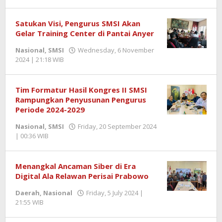
Zulnadi
Satukan Visi, Pengurus SMSI Akan
Gelar Training Center di Pantai Anyer
Nasional
,
SMSI
Wednesday, 6 November
2024 | 21:18 WIB
by
Zulnadi
Tim Formatur Hasil Kongres II SMSI
Rampungkan Penyusunan Pengurus
Periode 2024-2029
Nasional
,
SMSI
Friday, 20 September 2024
| 00:36 WIB
by
Zulnadi
Menangkal Ancaman Siber di Era
Digital Ala Relawan Perisai Prabowo
Daerah
,
Nasional
Friday, 5 July 2024 |
21:55 WIB
by
Redaktur
Semangatnews