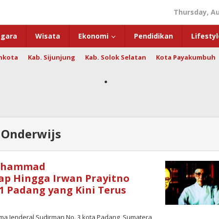
Thursday, Au
gara
Wisata
Ekonomi
Pendidikan
Lifestyl
hkota
Kab. Sijunjung
Kab. Solok Selatan
Kota Payakumbuh
 Onderwijs
Mohammad
ap Hingga Irwan Prayitno
1 Padang yang Kini Terus
a Jenderal Sudirman No. 3 kota Padang, Sumatera