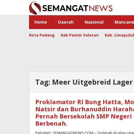
Skip
to
content
Home
Daerah
Nasional
Mancane
Kota Padang
Kab Pesisir Selatan
Kab. Limapulu
Tag:
Meer Uitgebreid Lager
Proklamator RI Bung Hatta, 
Natsir dan Burhanuddin Harah
Pernah Bersekolah SMP Negeri 
Berbenah.
PADANG, SEMANGATNEWS.COM – Terletak di jalan utam