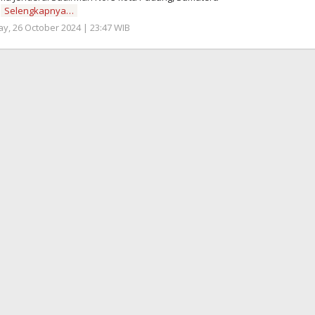
a
Selengkapnya…
y, 26 October 2024 | 23:47 WIB
by
Redaktur
Semangatnews