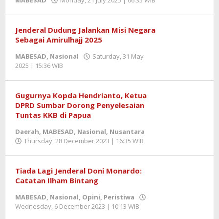
MABESAD
Monday, 21 July 2025 | 06:35 WIB
by
Imam
Sholihat
Zahri
Jenderal Dudung Jalankan Misi Negara
Sebagai Amirulhajj 2025
MABESAD
,
Nasional
Saturday, 31 May
2025 | 15:36 WIB
by
Zulnadi
Gugurnya Kopda Hendrianto, Ketua
DPRD Sumbar Dorong Penyelesaian
Tuntas KKB di Papua
Daerah
,
MABESAD
,
Nasional
,
Nusantara
Thursday, 28 December 2023 | 16:35 WIB
by
Zulnadi
Tiada Lagi Jenderal Doni Monardo:
Catatan Ilham Bintang
MABESAD
,
Nasional
,
Opini
,
Peristiwa
Wednesday, 6 December 2023 | 10:13 WIB
by
Zulnadi