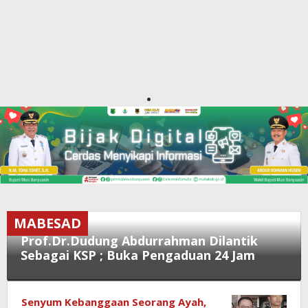
MABESAD
Prof.Dr.Dudung Abdurrahman Dilantik
Sebagai KSP ; Buka Pengaduan 24 Jam
MABESAD
,
Senyum Kebanggaan Seorang Ayah,
Nasional
,