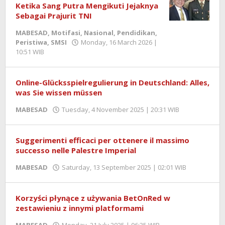
Nusantara
Ketika Sang Putra Mengikuti Jejaknya
,
Peristiwa
,
Sebagai Prajurit TNI
Politik
,
MABESAD
,
Motifasi
,
Nasional
,
Pendidikan
,
SMSI
Peristiwa
,
SMSI
Monday, 16 March 2026 |
10:51 WIB
by
Friday,
Zulnadi
1
May
2026
Online-Glücksspielregulierung in Deutschland: Alles,
|
was Sie wissen müssen
16:40
MABESAD
Tuesday, 4 November 2025 | 20:31 WIB
by
WIB
Imam
by
Sholihat
Zulnadi
Zahri
Suggerimenti efficaci per ottenere il massimo
successo nelle Palestre Imperial
MABESAD
Saturday, 13 September 2025 | 02:01 WIB
by
Imam
Sholihat
Zahri
Korzyści płynące z używania BetOnRed w
zestawieniu z innymi platformami