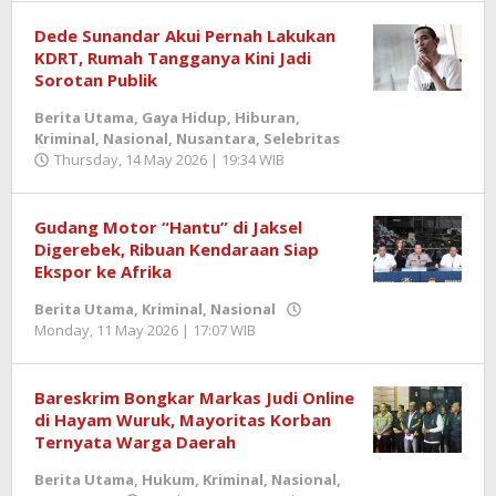
SemangatNews
Dede Sunandar Akui Pernah Lakukan
KDRT, Rumah Tangganya Kini Jadi
Sorotan Publik
Berita Utama
,
Gaya Hidup
,
Hiburan
,
Kriminal
,
Nasional
,
Nusantara
,
Selebritas
Thursday, 14 May 2026 | 19:34 WIB
by
Berita
SemangatNews
Gudang Motor “Hantu” di Jaksel
Digerebek, Ribuan Kendaraan Siap
Ekspor ke Afrika
Berita Utama
,
Kriminal
,
Nasional
Monday, 11 May 2026 | 17:07 WIB
by
Berita
SemangatNews
Bareskrim Bongkar Markas Judi Online
di Hayam Wuruk, Mayoritas Korban
Ternyata Warga Daerah
Berita Utama
,
Hukum
,
Kriminal
,
Nasional
,