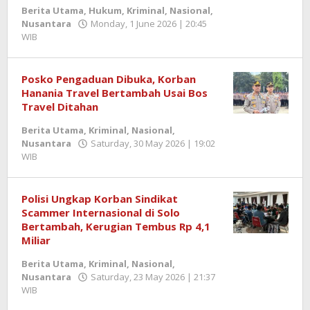
Berita Utama
,
Hukum
,
Kriminal
,
Nasional
,
Nusantara
Monday, 1 June 2026 | 20:45
WIB
by
Berita
SemangatNews
Posko Pengaduan Dibuka, Korban
Hanania Travel Bertambah Usai Bos
Travel Ditahan
Berita Utama
,
Kriminal
,
Nasional
,
Nusantara
Saturday, 30 May 2026 | 19:02
WIB
by
Berita
SemangatNews
Polisi Ungkap Korban Sindikat
Scammer Internasional di Solo
Bertambah, Kerugian Tembus Rp 4,1
Miliar
Berita Utama
,
Kriminal
,
Nasional
,
Nusantara
Saturday, 23 May 2026 | 21:37
WIB
by
Berita