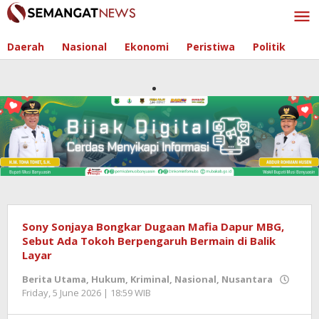
Skip
to
content
Daerah
Nasional
Ekonomi
Peristiwa
Politik
Sony Sonjaya Bongkar Dugaan Mafia Dapur MBG,
Sebut Ada Tokoh Berpengaruh Bermain di Balik
Layar
Berita Utama
,
Hukum
,
Kriminal
,
Nasional
,
Nusantara
Friday, 5 June 2026 | 18:59 WIB
by
Berita