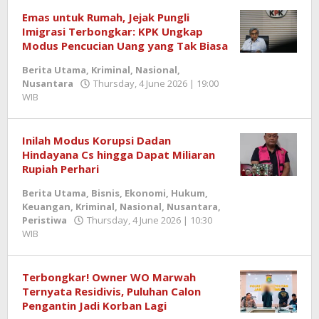
SemangatNews
Emas untuk Rumah, Jejak Pungli
Imigrasi Terbongkar: KPK Ungkap
Modus Pencucian Uang yang Tak Biasa
Berita Utama
,
Kriminal
,
Nasional
,
Nusantara
Thursday, 4 June 2026 | 19:00
WIB
by
Berita
SemangatNews
Inilah Modus Korupsi Dadan
Hindayana Cs hingga Dapat Miliaran
Rupiah Perhari
Berita Utama
,
Bisnis
,
Ekonomi
,
Hukum
,
Keuangan
,
Kriminal
,
Nasional
,
Nusantara
,
Peristiwa
Thursday, 4 June 2026 | 10:30
WIB
by
Zulnadi
Terbongkar! Owner WO Marwah
Ternyata Residivis, Puluhan Calon
Pengantin Jadi Korban Lagi