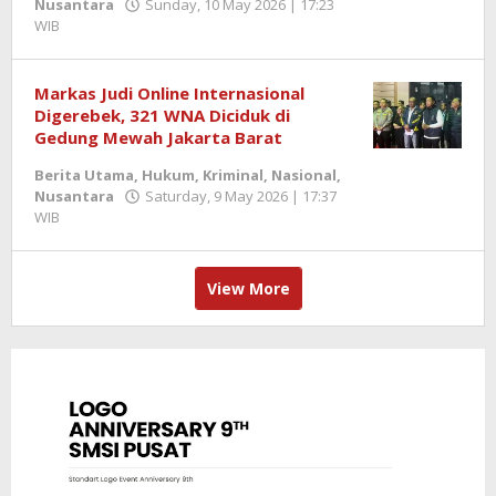
Nusantara
Sunday, 10 May 2026 | 17:23
WIB
by
Berita
SemangatNews
Markas Judi Online Internasional
Digerebek, 321 WNA Diciduk di
Gedung Mewah Jakarta Barat
Berita Utama
,
Hukum
,
Kriminal
,
Nasional
,
Nusantara
Saturday, 9 May 2026 | 17:37
WIB
by
Berita
SemangatNews
View More