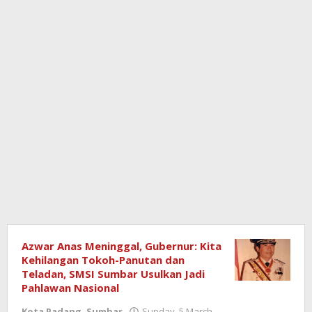
Semangat
Azwar Anas Meninggal, Gubernur: Kita
Kehilangan Tokoh-Panutan dan
News
Teladan, SMSI Sumbar Usulkan Jadi
Pahlawan Nasional
Kota Padang
,
Sumbar
Sunday, 5 March