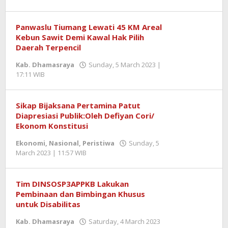
Benny
Kurniawan
Panwaslu Tiumang Lewati 45 KM Areal
Kebun Sawit Demi Kawal Hak Pilih
Daerah Terpencil
Kab. Dhamasraya
Sunday, 5 March 2023 |
17:11 WIB
by
Benny
Kurniawan
Sikap Bijaksana Pertamina Patut
Diapresiasi Publik:Oleh Defiyan Cori/
Ekonom Konstitusi
Ekonomi
,
Nasional
,
Peristiwa
Sunday, 5
March 2023 | 11:57 WIB
by
Zulnadi
Tim DINSOSP3APPKB Lakukan
Pembinaan dan Bimbingan Khusus
untuk Disabilitas
Kab. Dhamasraya
Saturday, 4 March 2023