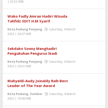
| 23:52 WIB
by
Benny
Kurniawan
Wako Fadly Amran Hadiri Wisuda
Tahfidz SDIT H.M Syarif
Kota Padang Panjang
Saturday, 4 March
2023 | 20:47 WIB
by
Benny
Kurniawan
Sekdako Sonny Menghadiri
Pengukuhan Pengurus Ikadi
Kota Padang Panjang
Saturday, 4 March
2023 | 20:41 WIB
by
Benny
Kurniawan
Mahyeldi-Audy Joinaldy Raih Best
Leader of The Year Award
Kota Padang
,
Sumbar
Saturday, 4 March
2023 | 19:08 WIB
by
Benny
Kurniawan