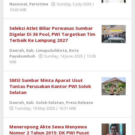
Nasional
,
Peristiwa
Sunday, 5 July 2026 |
10:43 WIB
by
Zulnadi
Seleksi Atlet Biliar Porwanas Sumbar
Digelar Di 36 Pool, PWI Targetkan Tim
Terbaik Ke Lampung 2027
Daerah
,
Kab. Limapuluhkota
,
Kota
Payakumbuh
Sunday, 14 June 2026 | 13:06
WIB
by
Jentrael
SMSI Sumbar Minta Aparat Usut
Tuntas Perusakan Kantor PWI Solok
Selatan
Daerah
,
Kab. Solok Selatan
,
Press Release
Tuesday, 19 May 2026 | 16:31 WIB
by
Zulnadi
Meneropong Akte Sewa Menyewa
Nomor 2 Tahun 2015: DK PWI Pusat