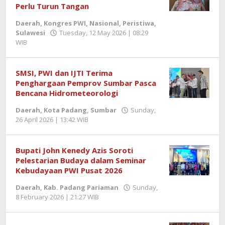
Perlu Turun Tangan
Daerah
,
Kongres PWI
,
Nasional
,
Peristiwa
,
Sulawesi
Tuesday, 12 May 2026 | 08:29
WIB
by
Redaksi
SN
SMSI, PWI dan IJTI Terima
Penghargaan Pemprov Sumbar Pasca
Bencana Hidrometeorologi
Daerah
,
Kota Padang
,
Sumbar
Sunday,
26 April 2026 | 13:42 WIB
by
Zulnadi
Bupati John Kenedy Azis Soroti
Pelestarian Budaya dalam Seminar
Kebudayaan PWI Pusat 2026
Daerah
,
Kab. Padang Pariaman
Sunday,
8 February 2026 | 21:27 WIB
by
Redaktur
Semangatnews