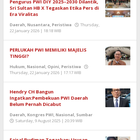
Pengurus PWI DIY 2025–2030 Dilantik,
Sri Sultan HB X Tegaskan Etika Pers di
Era Viralitas
Daerah
,
Nusantara
,
Peristiwa
Thursday,
22 January 2026 | 18:18 WIB
by
Zulnadi
PERLUKAH PWI MEMILIKI MAJELIS
TINGGI?
Hukum
,
Nasional
,
Opini
,
Peristiwa
Thursday, 22 January 2026 | 17:17 WIB
by
Zulnadi
Hendry CH Bangun
Ingatkan:Pembekuan PWI Daerah
Belum Pernah Dicabut
Daerah
,
Kongres PWI
,
Nasional
,
Sumbar
Saturday, 9 August 2025 | 20:39 WIB
by
Zulnadi
Faisal Budiman Tegaskan: Urusan